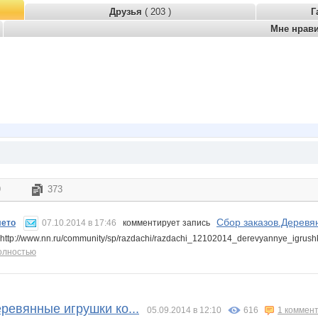
Друзья
( 203 )
Г
Мне нрав
9
373
Сбор заказов.Деревян
лето
07.10.2014 в 17:46
комментирует запись
 http://www.nn.ru/community/sp/razdachi/razdachi_12102014_derevyannye_igru
олностью
ревянные игрушки ко...
05.09.2014 в 12:10
616
1 коммен