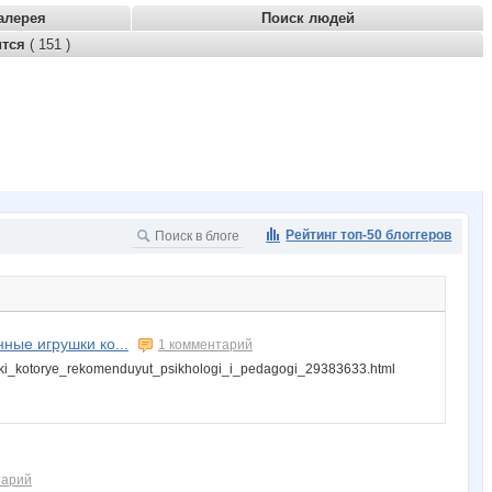
алерея
Поиск людей
ится
( 151 )
Рейтинг топ-50 блоггеров
ные игрушки ко...
1 комментарий
shki_kotorye_rekomenduyut_psikhologi_i_pedagogi_29383633.html
тарий