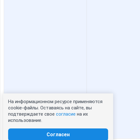
На информационном ресурсе применяются
Статистика портрета:
cookie-файлы. Оставаясь на сайте, вы
подтверждаете свое
согласие
на их
сейчас просматривают портрет - 0
использование.
зарегистрированные пользователи
посетившие портрет за 7 дней - 0
Согласен