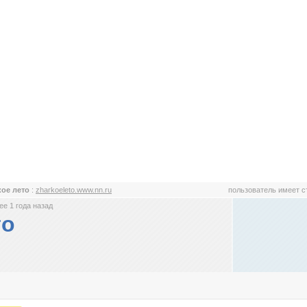
ое лето
:
zharkoeleto.www.nn.ru
пользователь имеет 
е 1 года назад
то