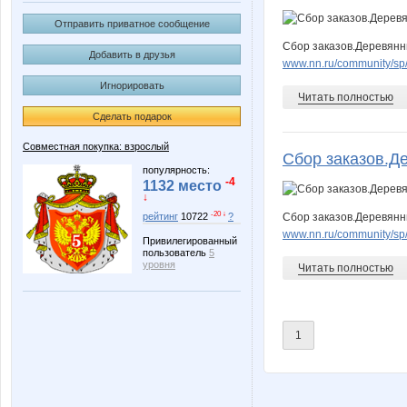
Отправить приватное сообщение
Сбор заказов.Деревянн
Добавить в друзья
www.nn.ru/community/sp/d
Игнорировать
Читать полностью
Сделать подарок
Совместная покупка: взрослый
Сбор заказов.Де
популярность:
-4
1132 место
↓
-20 ↓
рейтинг
10722
?
Сбор заказов.Деревянн
www.nn.ru/community/sp/d
Привилегированный
пользователь
5
уровня
Читать полностью
1