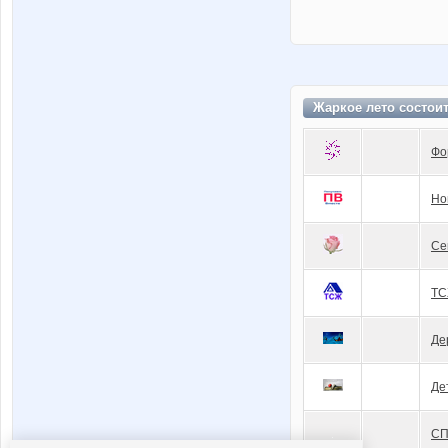
Жаркое лето состои
Фо
Но
Се
ТС
Де
Де
СП