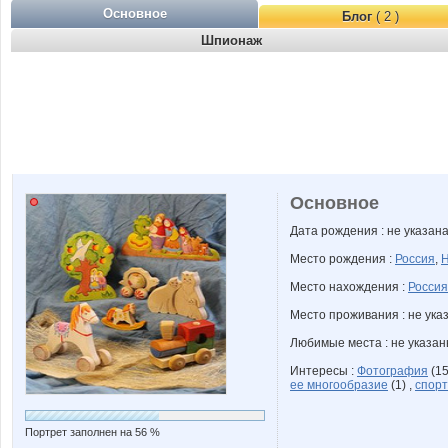
Основное
Блог
( 2 )
Шпионаж
Основное
Дата рождения : не указан
Место рождения :
Россия
,
Н
Место нахождения :
Россия
Место проживания : не ука
Любимые места : не указа
Интересы :
Фотография
(15
ее многообразие
(1) ,
спор
Портрет заполнен на 56 %