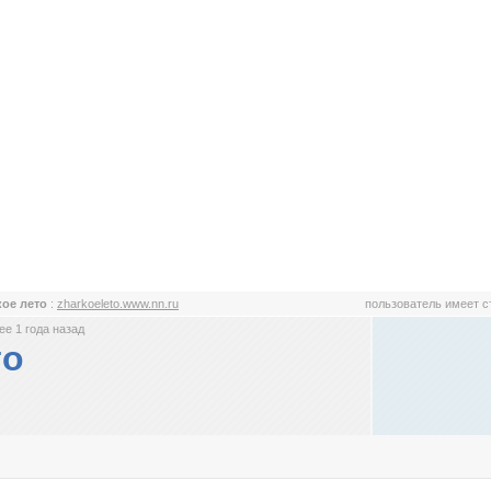
ое лето
:
zharkoeleto.www.nn.ru
пользователь имеет 
е 1 года назад
то