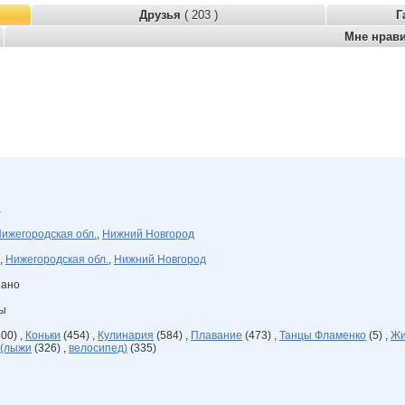
Друзья
( 203 )
Г
Мне нрав
а
ижегородская обл.
,
Нижний Новгород
,
Нижегородская обл.
,
Нижний Новгород
зано
ны
00) ,
Коньки
(454) ,
Кулинария
(584) ,
Плавание
(473) ,
Танцы Фламенко
(5) ,
Жи
т(лыжи
(326) ,
велосипед)
(335)