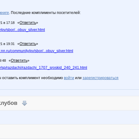
книге
. Последние комплименты посетителей:
«
Ответить
»
21 в 17:18
pv/sbor/...obuv_silver.html
«
Ответить
»
21 в 19:31
nn.ru/community/pv/sbor/...obuv_silver.html
«
Ответить
»
9:48
/sp/razdachi/razdachi_1707_sroskid_240_241.html
ы оставить комплимент необходимо
войти
или
зарегистрироваться
 клубов