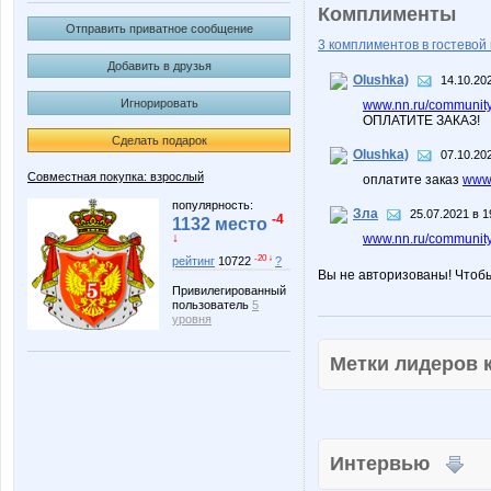
Комплименты
Отправить приватное сообщение
3 комплиментов в гостевой 
Добавить в друзья
Olushka)
14.10.20
Игнорировать
www.nn.ru/community/
ОПЛАТИТЕ ЗАКАЗ!
Сделать подарок
Olushka)
07.10.20
Совместная покупка: взрослый
оплатите заказ
www.
популярность:
Зла
25.07.2021 в 1
-4
1132 место
↓
www.nn.ru/community
-20 ↓
рейтинг
10722
?
Вы не авторизованы! Чтоб
Привилегированный
пользователь
5
уровня
Метки лидеров
Интервью